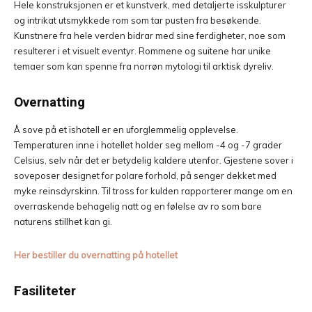
Hele konstruksjonen er et kunstverk, med detaljerte isskulpturer
og intrikat utsmykkede rom som tar pusten fra besøkende.
Kunstnere fra hele verden bidrar med sine ferdigheter, noe som
resulterer i et visuelt eventyr. Rommene og suitene har unike
temaer som kan spenne fra norrøn mytologi til arktisk dyreliv.
Overnatting
Å sove på et ishotell er en uforglemmelig opplevelse.
Temperaturen inne i hotellet holder seg mellom -4 og -7 grader
Celsius, selv når det er betydelig kaldere utenfor. Gjestene sover i
soveposer designet for polare forhold, på senger dekket med
myke reinsdyrskinn. Til tross for kulden rapporterer mange om en
overraskende behagelig natt og en følelse av ro som bare
naturens stillhet kan gi.
Her bestiller du overnatting på hotellet
Fasiliteter