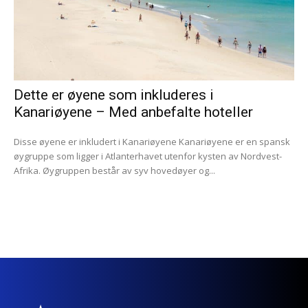
Dette er øyene som inkluderes i
Kanariøyene – Med anbefalte hoteller
Disse øyene er inkludert i Kanariøyene Kanariøyene er en spansk
øygruppe som ligger i Atlanterhavet utenfor kysten av Nordvest-
Afrika. Øygruppen består av syv hovedøyer og...