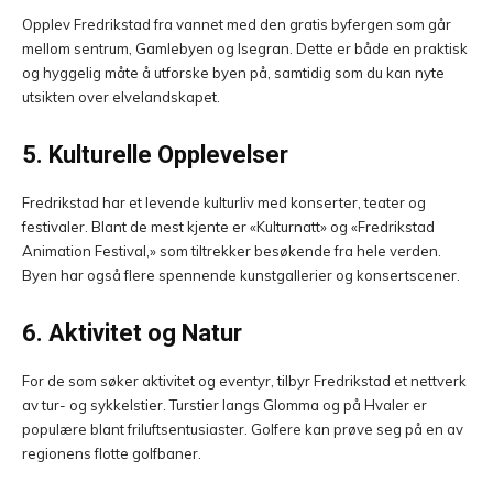
Opplev Fredrikstad fra vannet med den gratis byfergen som går
mellom sentrum, Gamlebyen og Isegran. Dette er både en praktisk
og hyggelig måte å utforske byen på, samtidig som du kan nyte
utsikten over elvelandskapet.
5. Kulturelle Opplevelser
Fredrikstad har et levende kulturliv med konserter, teater og
festivaler. Blant de mest kjente er «Kulturnatt» og «Fredrikstad
Animation Festival,» som tiltrekker besøkende fra hele verden.
Byen har også flere spennende kunstgallerier og konsertscener.
6. Aktivitet og Natur
For de som søker aktivitet og eventyr, tilbyr Fredrikstad et nettverk
av tur- og sykkelstier. Turstier langs Glomma og på Hvaler er
populære blant friluftsentusiaster. Golfere kan prøve seg på en av
regionens flotte golfbaner.