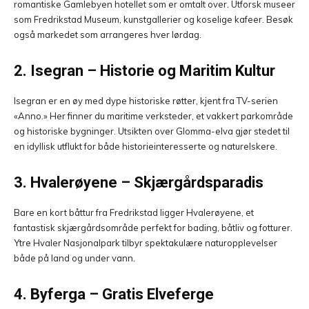
romantiske Gamlebyen hotellet som er omtalt over. Utforsk museer
som Fredrikstad Museum, kunstgallerier og koselige kafeer. Besøk
også markedet som arrangeres hver lørdag.
2. Isegran – Historie og Maritim Kultur
Isegran er en øy med dype historiske røtter, kjent fra TV-serien
«Anno.» Her finner du maritime verksteder, et vakkert parkområde
og historiske bygninger. Utsikten over Glomma-elva gjør stedet til
en idyllisk utflukt for både historieinteresserte og naturelskere.
3. Hvalerøyene – Skjærgårdsparadis
Bare en kort båttur fra Fredrikstad ligger Hvalerøyene, et
fantastisk skjærgårdsområde perfekt for bading, båtliv og fotturer.
Ytre Hvaler Nasjonalpark tilbyr spektakulære naturopplevelser
både på land og under vann.
4. Byferga – Gratis Elveferge