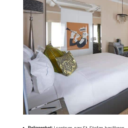
Beliggenhet:
I sentrum, nær St. Stefan-basilikaen.