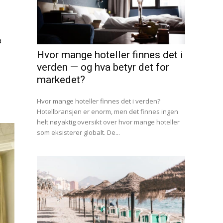
a
Hvor mange hoteller finnes det i
verden — og hva betyr det for
markedet?
Hvor mange hoteller finnes det i verden?
Hotellbransjen er enorm, men det finnes ingen
helt nøyaktig oversikt over hvor mange hoteller
som eksisterer globalt. De...