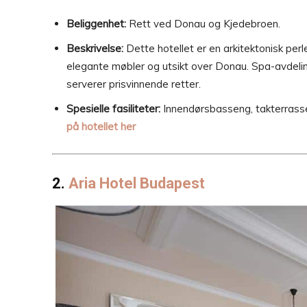
Beliggenhet:
Rett ved Donau og Kjedebroen.
Beskrivelse:
Dette hotellet er en arkitektonisk perl
elegante møbler og utsikt over Donau. Spa-avdelin
serverer prisvinnende retter.
Spesielle fasiliteter:
Innendørsbasseng, takterrasse,
på hotellet her
2.
Aria Hotel Budapest