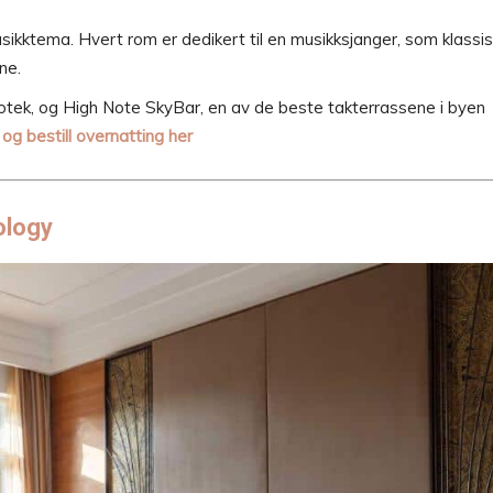
sikktema. Hvert rom er dedikert til en musikksjanger, som klassis
ne.
tek, og High Note SkyBar, en av de beste takterrassene i byen
t og bestill overnatting her
ology