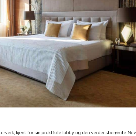
terverk, kjent for sin praktfulle lobby og den verdensberømte Ne