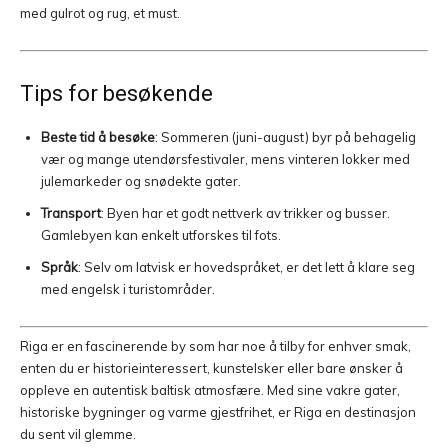
med gulrot og rug, et must.
Tips for besøkende
Beste tid å besøke
: Sommeren (juni-august) byr på behagelig
vær og mange utendørsfestivaler, mens vinteren lokker med
julemarkeder og snødekte gater.
Transport
: Byen har et godt nettverk av trikker og busser.
Gamlebyen kan enkelt utforskes til fots.
Språk
: Selv om latvisk er hovedspråket, er det lett å klare seg
med engelsk i turistområder.
Riga er en fascinerende by som har noe å tilby for enhver smak,
enten du er historieinteressert, kunstelsker eller bare ønsker å
oppleve en autentisk baltisk atmosfære. Med sine vakre gater,
historiske bygninger og varme gjestfrihet, er Riga en destinasjon
du sent vil glemme.