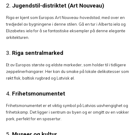
2.
Jugendstil-distriktet (Art Nouveau)
Riga er kjent som Europas Art Nouveau-hovedstad, med over en
tredjedel av bygningene i denne stilen. Gå en tur i Alberta iela og
Elizabetes iela for å se fantastiske eksempler på denne elegante
arkitekturen.
3.
Riga sentralmarked
Et av Europas største og eldste markeder, som holder til i tidligere
zeppelinerhangarer. Her kan du smake på lokale delikatesser som
røkt fisk, baltisk rugbrød og Latvisk øl.
4.
Frihetsmonumentet
Frihetsmonumentet er et viktig symbol på Latvias uavhengighet og
frihetskamp. Det ligger i sentrum av byen og er omgitt av en vakker
park, perfekt for en spasertur.
5.
Museer og kultur