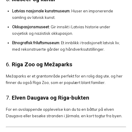
Latvias nasjonale kunstmuseum
: Huser en imponerende
samling av latvisk kunst.
Okkupasjonsmuseet
: Gir innsikt i Latvias historie under
sovjetisk og nazistisk okkupasjon.
Etnografisk friluftsmuseum
: Et innblikk i tradisjonelt latvisk liv,
med rekonstruerte gårder og håndverksutstillinger.
6.
Riga Zoo og Mežaparks
Mežaparks er et grøntområde perfekt for en rolig dag ute, og her
finner du også Riga Zoo, som er populært blant familier.
7.
Elven Daugava og Riga-bukten
For en avslappende opplevelse kan du ta en båttur på elven
Daugava eller besøke stranden i Jūrmala, en kort togtur fra byen.