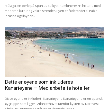
Málaga, en perle på Spanias solkyst, kombinerer rik historie med
moderne kultur og vakre strender. Byen er fødestedet til Pablo
Picasso og tilbyr en...
Dette er øyene som inkluderes i
Kanariøyene – Med anbefalte hoteller
Disse øyene er inkludert i Kanariøyene Kanariøyene er en spansk
øygruppe som ligger i Atlanterhavet utenfor kysten av Nordvest-
Afrika. Øygruppen består av syv hovedøyer og...