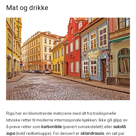
Mat og drikke
Riga har en blomstrende matscene med alt fra tradisjonelle
latviske retter til moderne internasjonale kjøkken. Ikke gå glipp av
å prøve retter som
karbonāde
(panert svinekotelett) eller
aukstā
zupa
(kald rødbetsuppe). For dessert er
sklandrausis
, en søt pai