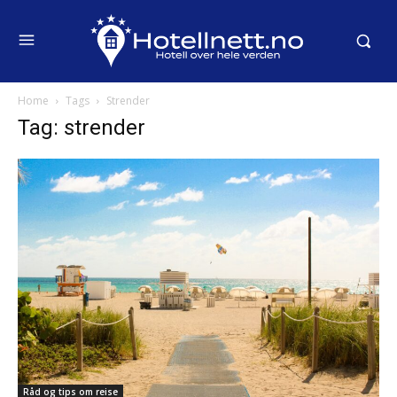
Home
Tags
Strender
Tag: strender
Råd og tips om reise