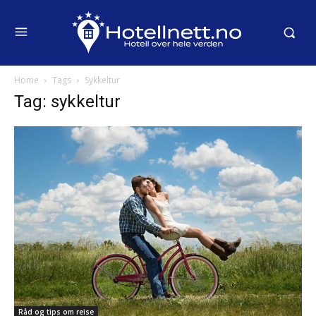
Home
Tags
Sykkeltur
Tag: sykkeltur
Råd og tips om reise