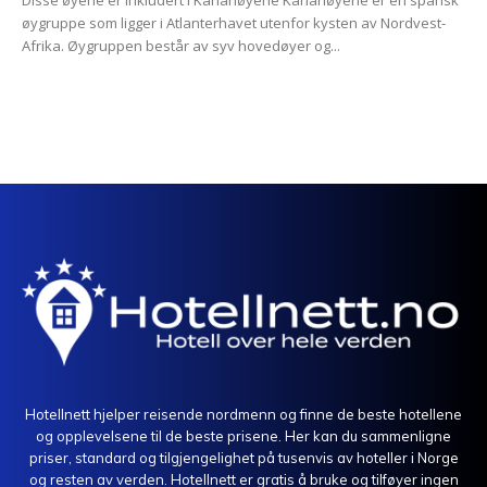
Disse øyene er inkludert i Kanariøyene Kanariøyene er en spansk
øygruppe som ligger i Atlanterhavet utenfor kysten av Nordvest-
Afrika. Øygruppen består av syv hovedøyer og...
Hotellnett hjelper reisende nordmenn og finne de beste hotellene
og opplevelsene til de beste prisene. Her kan du sammenligne
priser, standard og tilgjengelighet på tusenvis av hoteller i Norge
og resten av verden. Hotellnett er gratis å bruke og tilføyer ingen