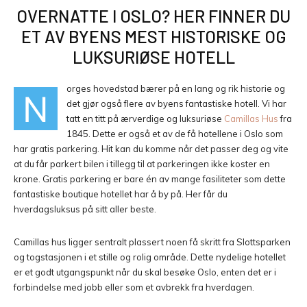
OVERNATTE I OSLO? HER FINNER DU
ET AV BYENS MEST HISTORISKE OG
LUKSURIØSE HOTELL
orges hovedstad bærer på en lang og rik historie og
N
det gjør også flere av byens fantastiske hotell. Vi har
tatt en titt på ærverdige og luksuriøse
Camillas Hus
fra
1845. Dette er også et av de få hotellene i Oslo som
har gratis parkering. Hit kan du komme når det passer deg og vite
at du får parkert bilen i tillegg til at parkeringen ikke koster en
krone. Gratis parkering er bare én av mange fasiliteter som dette
fantastiske boutique hotellet har å by på. Her får du
hverdagsluksus på sitt aller beste.
Camillas hus ligger sentralt plassert noen få skritt fra Slottsparken
og togstasjonen i et stille og rolig område. Dette nydelige hotellet
er et godt utgangspunkt når du skal besøke Oslo, enten det er i
forbindelse med jobb eller som et avbrekk fra hverdagen.