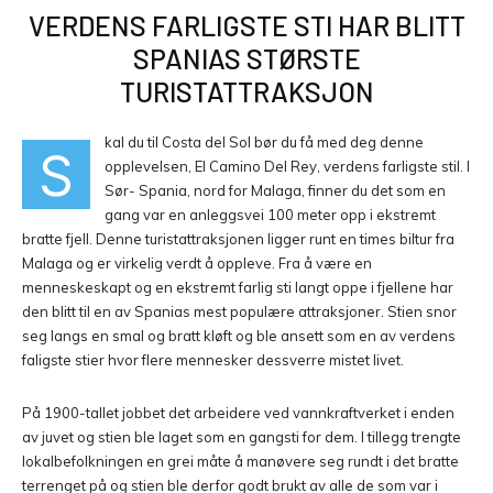
VERDENS FARLIGSTE STI HAR BLITT
SPANIAS STØRSTE
TURISTATTRAKSJON
kal du til Costa del Sol bør du få med deg denne
S
opplevelsen, El Camino Del Rey, verdens farligste stil. I
Sør- Spania, nord for Malaga, finner du det som en
gang var en anleggsvei 100 meter opp i ekstremt
bratte fjell. Denne turistattraksjonen ligger runt en times biltur fra
Malaga og er virkelig verdt å oppleve. Fra å være en
menneskeskapt og en ekstremt farlig sti langt oppe i fjellene har
den blitt til en av Spanias mest populære attraksjoner. Stien snor
seg langs en smal og bratt kløft og ble ansett som en av verdens
faligste stier hvor flere mennesker dessverre mistet livet.
På 1900-tallet jobbet det arbeidere ved vannkraftverket i enden
av juvet og stien ble laget som en gangsti for dem. I tillegg trengte
lokalbefolkningen en grei måte å manøvere seg rundt i det bratte
terrenget på og stien ble derfor godt brukt av alle de som var i