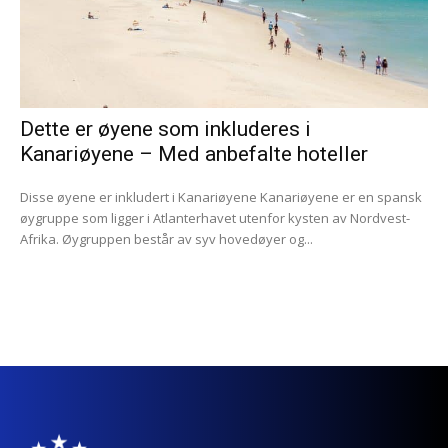
Dette er øyene som inkluderes i
Kanariøyene – Med anbefalte hoteller
Disse øyene er inkludert i Kanariøyene Kanariøyene er en spansk
øygruppe som ligger i Atlanterhavet utenfor kysten av Nordvest-
Afrika. Øygruppen består av syv hovedøyer og...