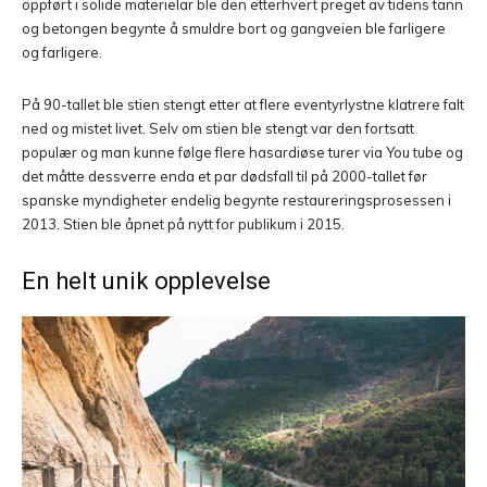
oppført i solide materielar ble den etterhvert preget av tidens tann
og betongen begynte å smuldre bort og gangveien ble farligere
og farligere.
På 90-tallet ble stien stengt etter at flere eventyrlystne klatrere falt
ned og mistet livet. Selv om stien ble stengt var den fortsatt
populær og man kunne følge flere hasardiøse turer via You tube og
det måtte dessverre enda et par dødsfall til på 2000-tallet før
spanske myndigheter endelig begynte restaureringsprosessen i
2013. Stien ble åpnet på nytt for publikum i 2015.
En helt unik opplevelse