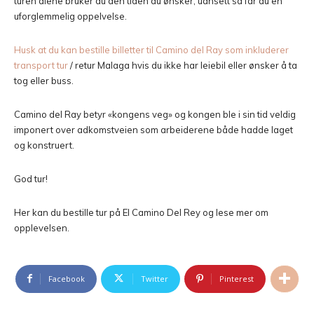
turen alene bruker du den tiden du ønsker, uansett så får du en
uforglemmelig oppelvelse.
Husk at du kan bestille billetter til Camino del Ray som inkluderer
transport tur
/ retur Malaga hvis du ikke har leiebil eller ønsker å ta
tog eller buss.
Camino del Ray betyr «kongens veg» og kongen ble i sin tid veldig
imponert over adkomstveien som arbeiderene både hadde laget
og konstruert.
God tur!
Her kan du bestille tur på El Camino Del Rey og lese mer om
opplevelsen.
Facebook
Twitter
Pinterest