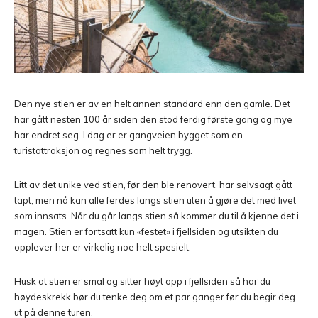
Den nye stien er av en helt annen standard enn den gamle. Det
har gått nesten 100 år siden den stod ferdig første gang og mye
har endret seg. I dag er er gangveien bygget som en
turistattraksjon og regnes som helt trygg.
Litt av det unike ved stien, før den ble renovert, har selvsagt gått
tapt, men nå kan alle ferdes langs stien uten å gjøre det med livet
som innsats. Når du går langs stien så kommer du til å kjenne det i
magen. Stien er fortsatt kun «festet» i fjellsiden og utsikten du
opplever her er virkelig noe helt spesielt.
Husk at stien er smal og sitter høyt opp i fjellsiden så har du
høydeskrekk bør du tenke deg om et par ganger før du begir deg
ut på denne turen.