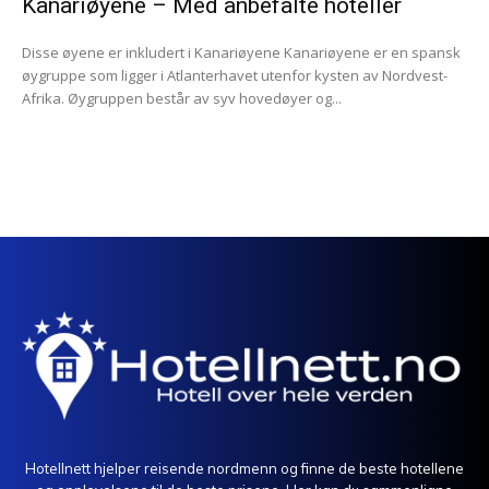
Kanariøyene – Med anbefalte hoteller
Disse øyene er inkludert i Kanariøyene Kanariøyene er en spansk
øygruppe som ligger i Atlanterhavet utenfor kysten av Nordvest-
Afrika. Øygruppen består av syv hovedøyer og...
Hotellnett hjelper reisende nordmenn og finne de beste hotellene