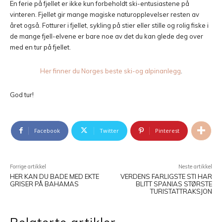
En ferie på fjellet er ikke kun forbeholdt ski-entusiastene på
vinteren. Fjellet gir mange magiske naturopplevelser resten av
året også. Fotturer i fjellet, sykling på stier eller stille og rolig fiske i
de mange fjell-elvene er bare noe av det du kan glede deg over
med en tur på fjellet.
Her finner du Norges beste ski-og alpinanlegg
.
God tur!
Facebook
Twitter
Pinterest
Forrige artikkel
Neste artikkel
HER KAN DU BADE MED EKTE
VERDENS FARLIGSTE STI HAR
GRISER PÅ BAHAMAS
BLITT SPANIAS STØRSTE
TURISTATTRAKSJON