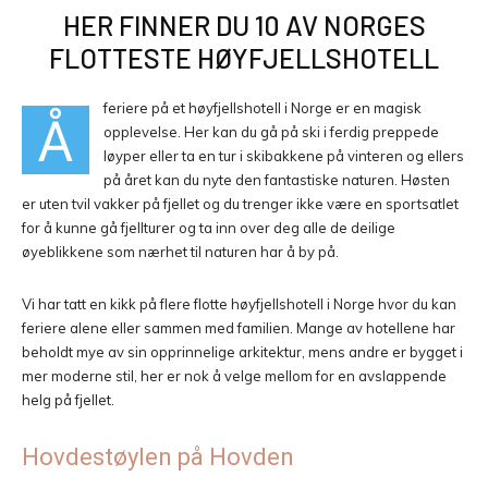
HER FINNER DU 10 AV NORGES
FLOTTESTE HØYFJELLSHOTELL
feriere på et høyfjellshotell i Norge er en magisk
Å
opplevelse. Her kan du gå på ski i ferdig preppede
løyper eller ta en tur i skibakkene på vinteren og ellers
på året kan du nyte den fantastiske naturen. Høsten
er uten tvil vakker på fjellet og du trenger ikke være en sportsatlet
for å kunne gå fjellturer og ta inn over deg alle de deilige
øyeblikkene som nærhet til naturen har å by på.
Vi har tatt en kikk på flere flotte høyfjellshotell i Norge hvor du kan
feriere alene eller sammen med familien. Mange av hotellene har
beholdt mye av sin opprinnelige arkitektur, mens andre er bygget i
mer moderne stil, her er nok å velge mellom for en avslappende
helg på fjellet.
Hovdestøylen på Hovden