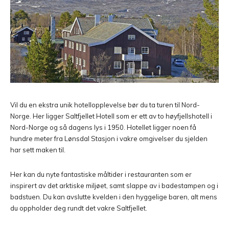
Vil du en ekstra unik hotellopplevelse bør du ta turen til Nord-
Norge. Her ligger Saltfjellet Hotell som er ett av to høyfjellshotell i
Nord-Norge og så dagens lys i 1950. Hotellet ligger noen få
hundre meter fra Lønsdal Stasjon i vakre omgivelser du sjelden
har sett maken til.
Her kan du nyte fantastiske måltider i restauranten som er
inspirert av det arktiske miljøet, samt slappe av i badestampen og i
badstuen. Du kan avslutte kvelden i den hyggelige baren, alt mens
du oppholder deg rundt det vakre Saltfjellet.