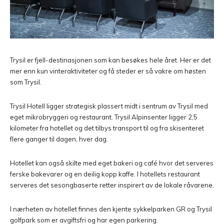
Trysil er fjell-destinasjonen som kan besøkes hele året. Her er det
mer enn kun vinteraktiviteter og få steder er så vakre om høsten
som Trysil.
Trysil Hotell ligger strategisk plassert midt i sentrum av Trysil med
eget mikrobryggeri og restaurant. Trysil Alpinsenter ligger 2,5
kilometer fra hotellet og det tilbys transport til og fra skisenteret
flere ganger til dagen, hver dag.
Hotellet kan også skilte med eget bakeri og café hvor det serveres
ferske bakevarer og en deilig kopp kaffe. I hotellets restaurant
serveres det sesongbaserte retter inspirert av de lokale råvarene.
I nærheten av hotellet finnes den kjente sykkelparken GR og Trysil
golfpark som er avgiftsfri og har egen parkering.