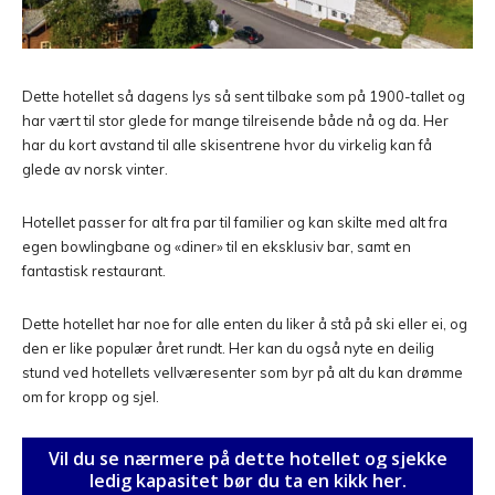
Dette hotellet så dagens lys så sent tilbake som på 1900-tallet og
har vært til stor glede for mange tilreisende både nå og da. Her
har du kort avstand til alle skisentrene hvor du virkelig kan få
glede av norsk vinter.
Hotellet passer for alt fra par til familier og kan skilte med alt fra
egen bowlingbane og «diner» til en eksklusiv bar, samt en
fantastisk restaurant.
Dette hotellet har noe for alle enten du liker å stå på ski eller ei, og
den er like populær året rundt. Her kan du også nyte en deilig
stund ved hotellets vellværesenter som byr på alt du kan drømme
om for kropp og sjel.
Vil du se nærmere på dette hotellet og sjekke
ledig kapasitet bør du ta en kikk her.