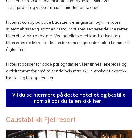
Gol sentrum. Oset Høyfjellshotell har nydelig utsikt over
Tisleifjorden og vakker natur i umiddelbar nærhet.
Hotellet kan by på både badstue, treningssrom og innendørs
svømmebasseng, samt en restaurant som serverer deilige retter
tilberdt av lokale råvarer. Ved hotellets eget konditorkjøkken
tilberedes de lekreste desserter som du garantert aldri kommer til
å glemme.
Hotellet passer for både par og familier. Her finnes lekeplass og
aktivitetsrom for små reisende hvis man skulle ønske et avbrekk
fra ski- og turopplevelser.
Vil du se nærmere på dette hotellet og bestille
rom så bør du ta en kikk her.
Gaustablikk Fjellresort