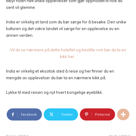
tilbyr noen helt unike opplevelser som gjør oppholdet til noe du
sent vil glemme.
India er virkelig et land som du bør sørge for å besøke. Den unike
kulturen og det vakre landet vil sørge for en opplevelse av en
annen verden.
Vil du se nærmere på dette hotellet og bestille rom bør du ta en
kikk her.
India er virkelig et eksotisk sted å reise og her finner du en
mengde av opplevelser du bør ta en nærmere kikk på.
Lykke til med reisen og nyt hvert kongelige øyeblikk.
Facebook
Twitter
Pinterest