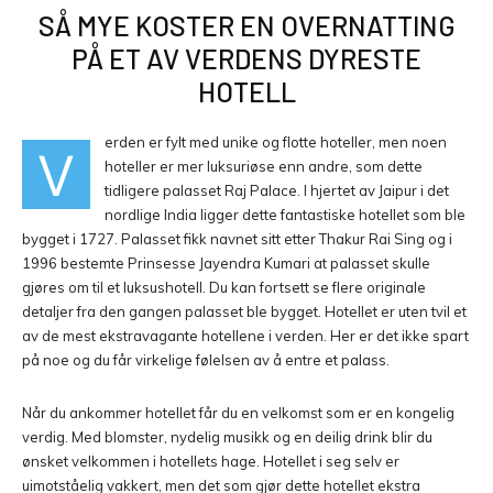
SÅ MYE KOSTER EN OVERNATTING
PÅ ET AV VERDENS DYRESTE
HOTELL
erden er fylt med unike og flotte hoteller, men noen
V
hoteller er mer luksuriøse enn andre, som dette
tidligere palasset Raj Palace. I hjertet av Jaipur i det
nordlige India ligger dette fantastiske hotellet som ble
bygget i 1727. Palasset fikk navnet sitt etter Thakur Rai Sing og i
1996 bestemte Prinsesse Jayendra Kumari at palasset skulle
gjøres om til et luksushotell. Du kan fortsett se flere originale
detaljer fra den gangen palasset ble bygget. Hotellet er uten tvil et
av de mest ekstravagante hotellene i verden. Her er det ikke spart
på noe og du får virkelige følelsen av å entre et palass.
Når du ankommer hotellet får du en velkomst som er en kongelig
verdig. Med blomster, nydelig musikk og en deilig drink blir du
ønsket velkommen i hotellets hage. Hotellet i seg selv er
uimotståelig vakkert, men det som gjør dette hotellet ekstra