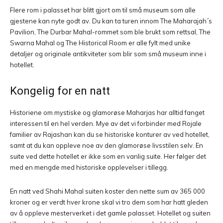
Flere rom i palasset har blitt gjort om til små museum som alle
gjestene kan nyte godt av. Du kan ta turen innom The Maharajah´s
Pavilion, The Durbar Mahal-rommet som ble brukt som rettsal, The
Swarna Mahal og The Historical Room er alle fylt med unike
detaljer og originale antikviteter som blir som små museum inne i
hotellet.
Kongelig for en natt
Historiene om mystiske og glamorøse Maharjas har alltid fanget
interessen til en hel verden. Mye av det vi forbinder med Rojale
familier av Rajashan kan du se historiske konturer av ved hotellet,
samt at du kan oppleve noe av den glamorøse livsstilen selv. En
suite ved dette hotellet er ikke som en vanlig suite. Her følger det
med en mengde med historiske opplevelser i tillegg.
En natt ved Shahi Mahal suiten koster den nette sum av 365 000
kroner og er verdt hver krone skal vi tro dem som har hatt gleden
av å oppleve mesterverket i det gamle palasset. Hotellet og suiten